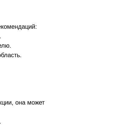
екомендаций:
.
елю.
бласть.
кции, она может
.