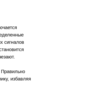
ючается
ределенные
х сигналов
 становится
чезают.
. Правильно
ику, избавляя