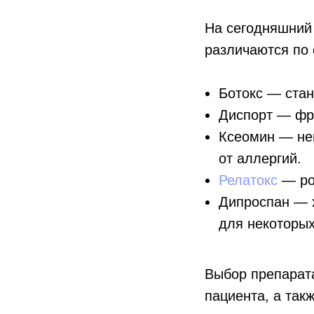
На сегодняшний 
различаются по 
Ботокс — стан
Диспорт — фра
Ксеомин — нем
от аллергий.
Релатокс
— рос
Дипроспан — х
для некоторы
Выбор препарата
пациента, а так