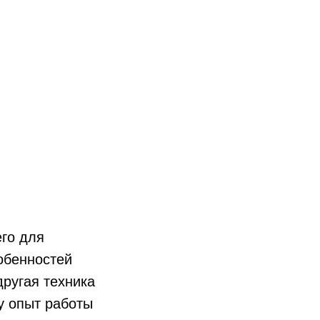
го для
обенностей
ругая техника
у опыт работы