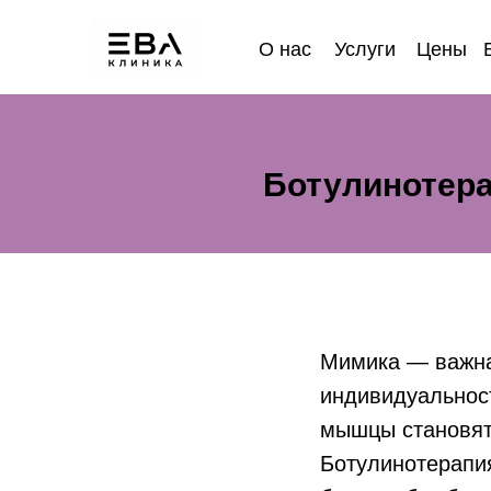
О нас
Услуги
Цены
Ботулинотерап
Мимика — важна
индивидуальност
мышцы становят
Ботулинотерапи