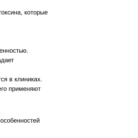
токсина, которые
енностью.
адает
ся в клиниках.
его применяют
 особенностей