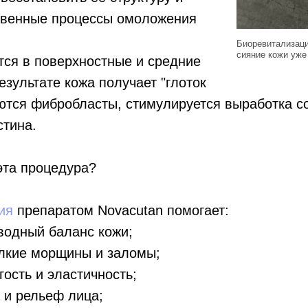
ственные процессы омоложения
Биоревитализаци
сияние кожи уже
тся в поверхностные и средние
езультате кожа получает "глоток
ются фибробласты, стимулируется выработка с
стина.
эта процедура?
ия
препаратом Novacutan помогает:
водный баланс кожи;
лкие морщины и заломы;
гость и эластичность;
 и рельеф лица;