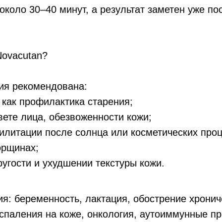
около 30–40 минут, а результат заметен уже по
Novacutan?
ия рекомендована:
 как профилактика старения;
вете лица, обезвоженности кожи;
илитации после солнца или косметических проц
орщинах;
ругости и ухудшении текстуры кожи.
я: беременность, лактация, обострение хронич
спаления на коже, онкология, аутоиммунные п