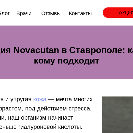
Акция
Блог
Врачи
Отзывы
Контакты
я Novacutan в Ставрополе: ка
кому подходит
я и упругая
кожа
— мечта многих
зрастом, под действием стресса,
ии, наш организм начинает
еньше гиалуроновой кислоты.