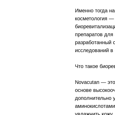
Именно тогда н
косметология — 
биоревитализац
препаратов для 
разработанный 
исследований в
Что такое биоре
Novacutan — эт
основе высоко
дополнительно 
аминокислотами.
увлажнить кожу,