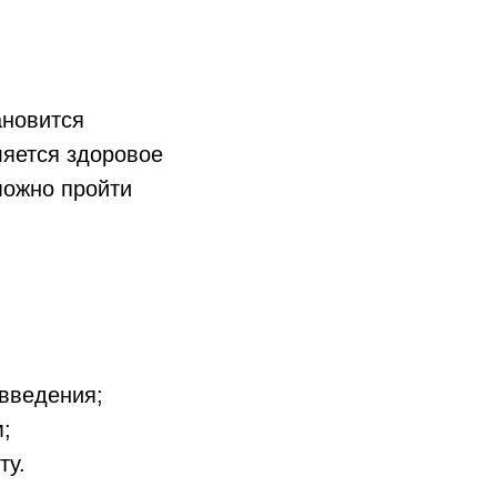
ановится
ляется здоровое
можно пройти
введения;
;
ту.