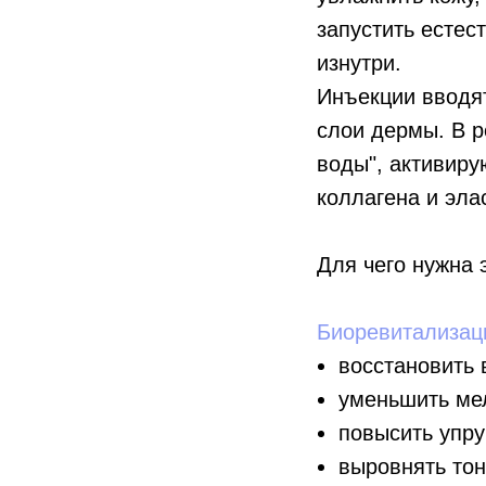
запустить есте
изнутри.
Инъекции вводя
слои дермы. В р
воды", активиру
коллагена и эла
Для чего нужна 
Биоревитализац
восстановить 
уменьшить ме
повысить упру
выровнять тон