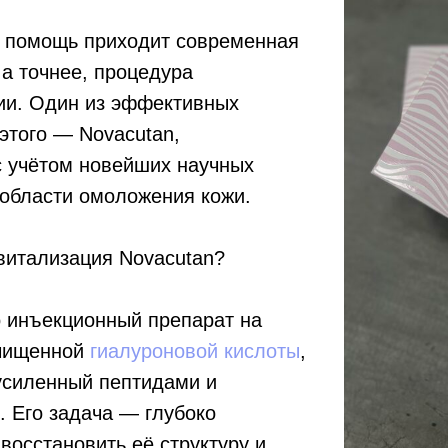
а помощь приходит современная
а точнее, процедура
ии. Один из эффективных
этого — Novacutan,
с учётом новейших научных
 области омоложения кожи.
витализация Novacutan?
о инъекционный препарат на
очищенной
гиалуроновой кислоты
,
усиленный пептидами и
 Его задача — глубоко
 восстановить её структуру и