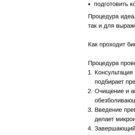
подготовить к
Процедура идеа
так и для выраж
Как проходит б
Процедура прово
Консультация 
подбирает пре
Очищение и а
обезболивающ
Введение пре
делает микро
Завершающий 