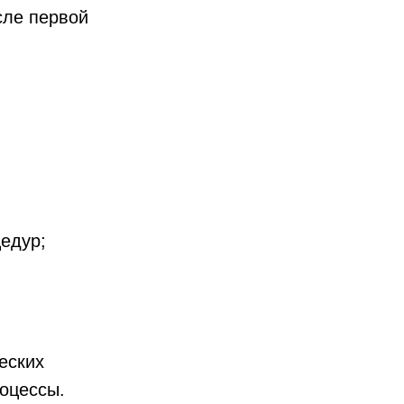
сле первой
едур;
еских
роцессы.