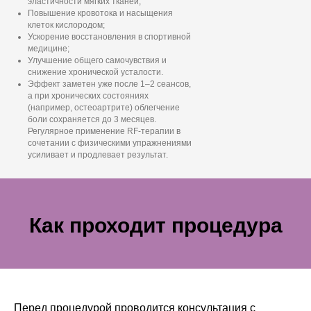
эластичности мягких тканей;
Повышение кровотока и насыщения
клеток кислородом;
Ускорение восстановления в спортивной
медицине;
Улучшение общего самочувствия и
снижение хронической усталости.
Эффект заметен уже после 1–2 сеансов,
а при хронических состояниях
(например, остеоартрите) облегчение
боли сохраняется до 3 месяцев.
Регулярное применение RF-терапии в
сочетании с физическими упражнениями
усиливает и продлевает результат.
Как проходит процедура
Перед процедурой проводится консультация с