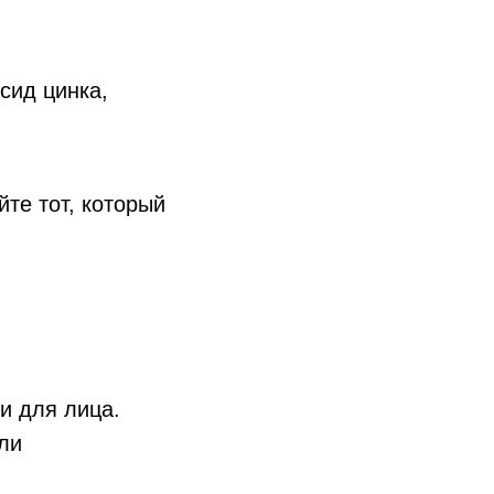
сид цинка,
те тот, который
и для лица.
ли