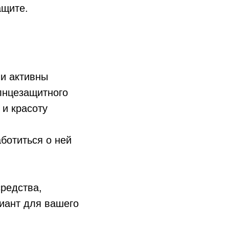
ащите.
чи активны
лнцезащитного
 и красоту
аботиться о ней
редства,
иант для вашего