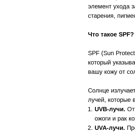
элемент ухода з
старения, пигме
Что такое SPF?
SPF (Sun Protect
который указыва
вашу кожу от со
Солнце излучае
лучей, которые 
UVB-лучи.
Отв
ожоги и рак к
UVA-лучи.
Про