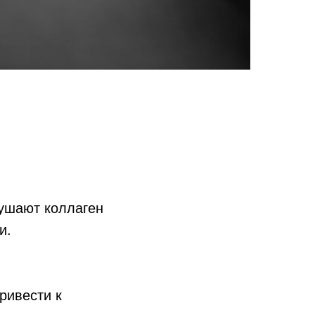
рушают коллаген
и.
ривести к