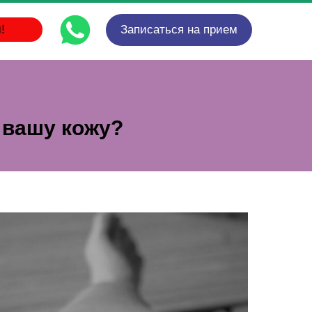
!
Записаться на прием
 вашу кожу?