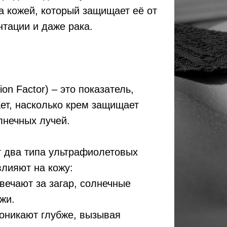
а кожей, который защищает её от
нтации и даже рака.
ion Factor) – это показатель,
ет, насколько крем защищает
лнечных лучей.
т два типа ультрафиолетовых
влияют на кожу:
ечают за загар, солнечные
ожи.
никают глубже, вызывая