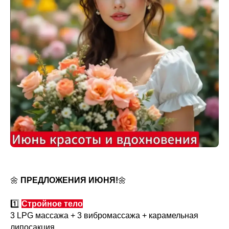
🌼
ПРЕДЛОЖЕНИЯ ИЮНЯ!
🌼
1️⃣
Стройное тело
3 LPG массажа + 3 вибромассажа + карамельная
липосакция