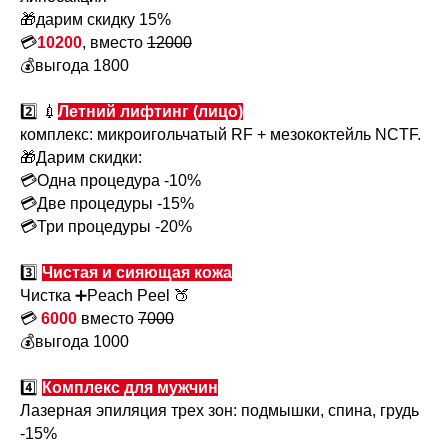
🎁дарим скидку 15%
💳
10200
, вместо
12000
💰выгода 1800
2️⃣ 💉
Летний лифтинг (лицо)
комплекс: микроигольчатый RF + мезококтейль NCTF.
🎁Дарим скидки:
💳Одна процедура -10%
💳Две процедуры -15%
💳Три процедуры -20%
3️⃣
Чистая и сияющая кожа
Чистка ➕Peach Peel 🍑
💳
6000
вместо
7000
💰выгода 1000
4️⃣
Комплекс для мужчин
Лазерная эпиляция трех зон: подмышки, спина, грудь
-15%