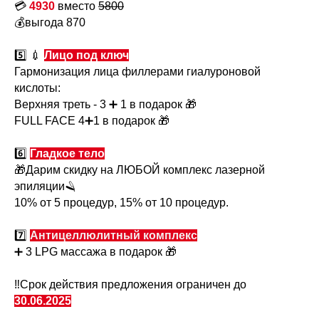
💳
4930
вместо
5800
💰выгода 870
5️⃣ 💉
Лицо под ключ
Гармонизация лица филлерами гиалуроновой
кислоты:
Верхняя треть - 3 ➕ 1 в подарок 🎁
FULL FACE 4➕1 в подарок 🎁
6️⃣
Гладкое тело
🎁Дарим скидку на ЛЮБОЙ комплекс лазерной
эпиляции🪒
10% от 5 процедур, 15% от 10 процедур.
7️⃣
Антицеллюлитный комплекс
➕ 3 LPG массажа в подарок 🎁
‼Срок действия предложения ограничен до
30.06.2025