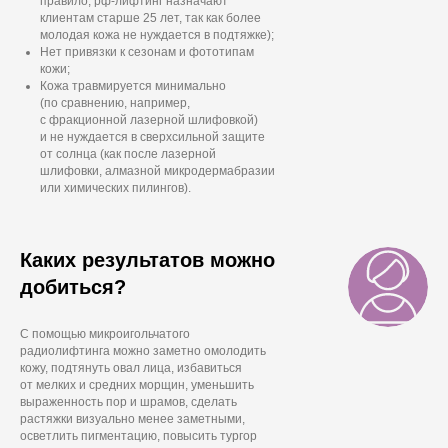
правило, рф-лифтинг назначают
клиентам старше 25 лет, так как более
молодая кожа не нуждается в подтяжке);
Нет привязки к сезонам и фототипам
кожи;
Кожа травмируется минимально
(по сравнению, например,
с фракционной лазерной шлифовкой)
и не нуждается в сверхсильной защите
от солнца (как после лазерной
шлифовки, алмазной микродермабразии
или химических пилингов).
Каких результатов можно
добиться?
С помощью микроигольчатого
радиолифтинга можно заметно омолодить
кожу, подтянуть овал лица, избавиться
от мелких и средних морщин, уменьшить
выраженность пор и шрамов, сделать
растяжки визуально менее заметными,
осветлить пигментацию, повысить тургор