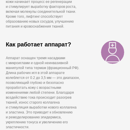
кожи начинает процесс ее регенерации
и стимулирует выработку факторов роста,
включая молекулы соединительной ткани.
Кроме того, лифтинг способствует
образованию новых сосудов, улучшению
питания и кровоснабжения тканей.
Как работает аппарат?
Аппарат оснащен тремя насадками
с микроиглами и одной неинвазивной
манипулой типа термаж (фракционный РФ).
Длина рабочих игл в этой аппарате
колеблется от 0.2 до 3,5 мм — это диапазон,
позволяющий глубоко и безопасно
проработать кожу с возрастными
изменениями любой степени. Благодаря
воздействию тока происходит разогрев
тканей, износ старого коллагена
и стимуляция выработки нового коллагена
и эластина. Это приводит к обновлению
и ремоделированию эпидермиса,
укреплению тонуса и увеличению его
эластичности.