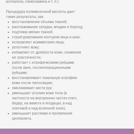
коллагена, глюкозамина и т. п.).
Процедура полимолочной кислоты дает
такие результаты, как:
восстановление объема тканей;
разглаживание складок, впадин и борозд;
подтяжку мягких тканей;
структурирование контуров лица и шеи;
исправляет асимметрию лица;
уплотняет кожу;
избавляет от дряблости кожи, снижения
ее эластичности;
работает с атрофическими рубцами
после акне, послеоперационными
рубцами;
восстанавливает локальную атрофию
кожи после липосакции;
омолаживает кисти рук;
уменьшает атонию кожи тела (в
частности на внутренних частях плеч,
бедер, на животе и ягодицах, в над
локтевой и над коленной зоне);
уменьшает растяжки и проявления
целлюлита.