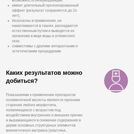
возможность гиперкоррекции;
имеют длительный пролонгированный
эффект (результат сохраняется до 2х
лет);
безопасны в применении, не
накапливаются в тканях, распадаются
естественным путем и выводятся из
организма в виде воды и углекислого
газа;
совместимы с другими аппаратными и
эстетическими процедурами
Каких результатов можно
добиться?
Показаниями к применению препаратов
полимолочной кислоты являются признаки
старения любого морфотипа,
появляющиеся с возрастом под
воздействием внутренних и внешних причин
и выражающиеся в снижении содержания в
дерме основных структурных элементов
внеклеточного матрикса (эластина,