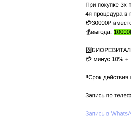
При покупке 3х 
4я процедура в 
💳30000₽ вмест
💰выгода:
10000
8️⃣БИОРЕВИТА
💳 минус 10% + 
‼Срок действия
Запись по телеф
Запись в Whats