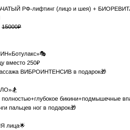
ЧАТЫЙ РФ-лифтинг (лицо и шея) + БИОРЕ
♀
о
15000₽
ИН«Ботулакс»🎭
цу вместо 250₽
массажа ВИБРОИНТЕНСИВ в подарок🎁
ЕЛО»🏂
и полностью+глубокое бикини+подмышечные в
ги пальцев ног в подарок🎁
Я лица🌟