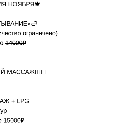
Я НОЯБРЯ🍁
ТЫВАНИЕ»🛁
ичество ограничено)
то
14000₽
Й МАССАЖ💆🏼‍♀
АЖ + LPG
дур
о
15000₽