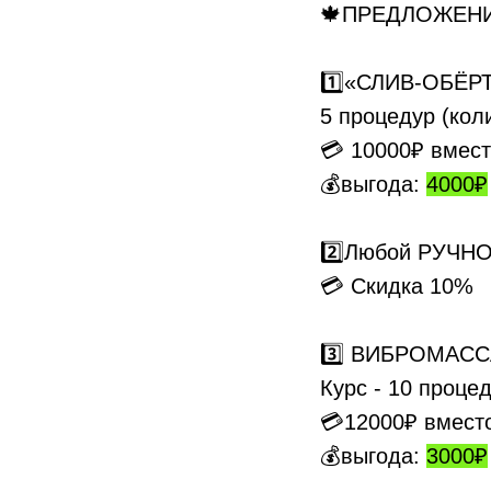
🍁ПРЕДЛОЖЕНИ
1️⃣«СЛИВ-ОБЁР
5 процедур (кол
💳 10000₽ вмес
💰выгода:
4000₽
2️⃣Любой РУЧНО
💳 Скидка 10%
3️⃣ ВИБРОМАСС
Курс - 10 проце
💳12000₽ вмест
💰выгода:
3000₽