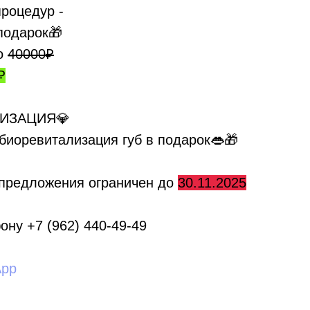
процедур -
подарок🎁
о
40000₽
₽
ЛИЗАЦИЯ💎
биоревитализация губ в подарок👄🎁
 предложения ограничен до
30.11.2025
ону +7 (962) 440-49-49
App