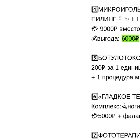
4️⃣МИКРОИГОЛЬ
ПИЛИНГ 🪡✨💁🏼‍
💳 9000₽ вмест
💰выгода:
6000₽
5️⃣БОТУЛОТОКС
200₽ за 1 едини
+ 1 процедура 
6️⃣«ГЛАДКОЕ Т
Комплекс:🪒ног
💳5000₽ + фалан
7️⃣ФОТОТЕРАПИ