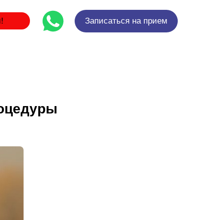
!
Записаться на прием
роцедуры