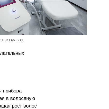
RUIKD LAMIS XL
елательных
ч прибора
ая в волосяную
ащая рост волос