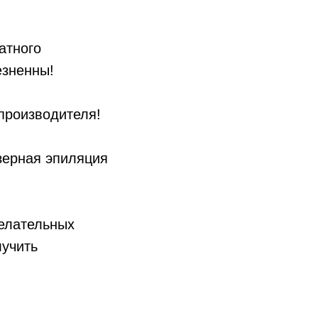
атного
езненны!
производителя!
зерная эпиляция
желательных
лучить