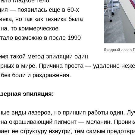
ало гладкое тело.
ция — появилась еще в 60-х
века, но так как техника была
на, то коммерческое
тало возможно в после 1990
Диодный лазер 
емя такой метод эпиляции один
ярных в мире. Причина проста — удаление неж
 без боли и раздражения.
азерная эпиляция:
ые виды лазеров, но принцип работы один. Лу
а на окрашивающий пигмент — меланин. Проник
ает ее структуру изнутри, тем самым предотвр