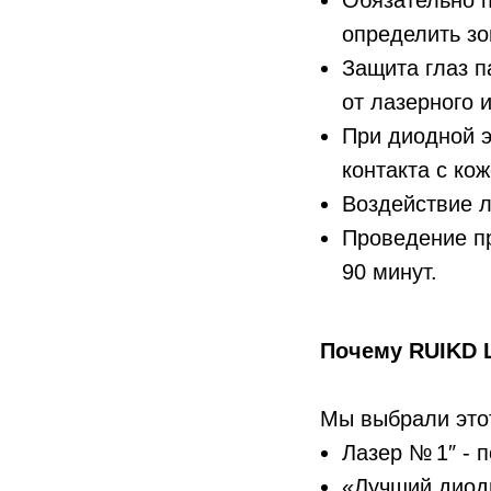
Обязательно п
определить зо
Защита глаз п
от лазерного 
При диодной э
контакта с кож
Воздействие 
Проведение пр
90 минут.
Почему RUIKD 
Мы выбрали этот
Лазер № 1″ - 
«Лучший диодн