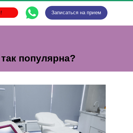
!
Записаться на прием
 так популярна?