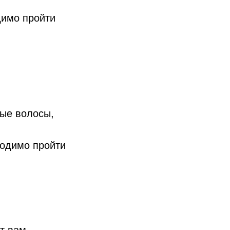
димо пройти
дые волосы,
ходимо пройти