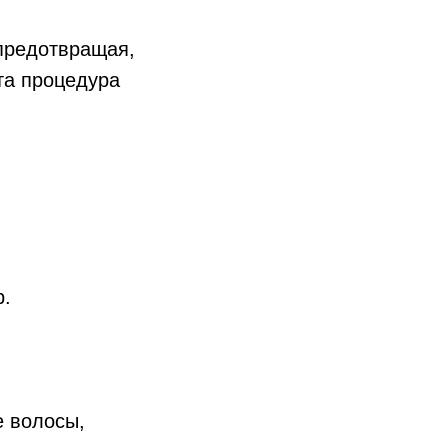
 предотвращая,
та процедура
р.
е волосы,