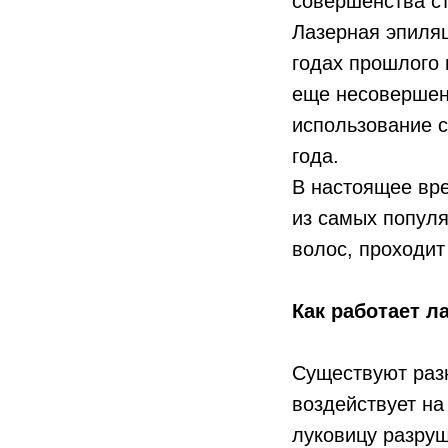
совершенства ст
Лазерная эпиля
годах прошлого 
еще несовершен
использование с
года.
В настоящее вр
из самых попул
волос, проходит
Как работает л
Существуют разн
воздействует н
луковицу разруш