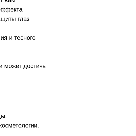
ет вам
 эффекта
ащиты глаз
ия и тесного
и может достичь
ды:
косметологии.