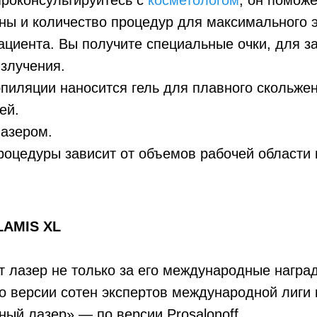
роконсультируйтесь с
косметологом
, он помож
ны и количество процедур для максимального
ациента. Вы получите специальные очки, для з
излучения.
пиляции наносится гель для плавного скольжен
ей.
лазером.
оцедуры зависит от объемов рабочей области 
LAMIS XL
 лазер не только за его международные награ
по версии сотен экспертов международной лиги 
ый лазер» — по версии Prosalonoff.