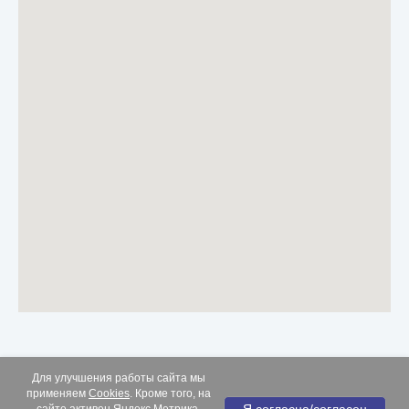
Для улучшения работы сайта мы
применяем
Cookies
. Кроме того, на
Все права защищены. Материалы сайта носят
информационный характер и не являются медицинской